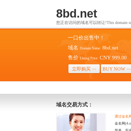
8bd.net
您正在访问的域名可以转让!This domain name i
一口价出售中！
域名
8bd.net
Domain Name:
售价
CNY 999.00
Listing Price:
立即购买
BUY NOW
>>
>>
域名交易方式：
通过金名网(
金名网(4
简单、安