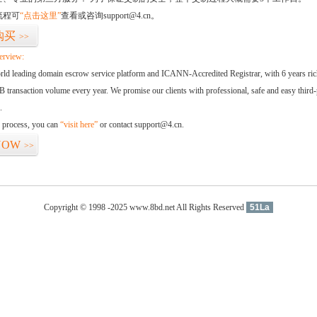
流程可
“点击这里”
查看或咨询support@4.cn。
购买
>>
erview:
orld leading domain escrow service platform and ICANN-Accredited Registrar, with 6 years ri
 transaction volume every year. We promise our clients with professional, safe and easy third-
.
d process, you can
“visit here”
or contact support@4.cn.
NOW
>>
Copyright © 1998 -2025 www.8bd.net All Rights Reserved
51La