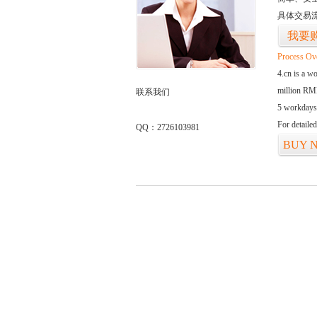
具体交易
我要
Process Ov
4.cn is a w
million RMB
联系我们
5 workdays
For detaile
QQ：2726103981
BUY 